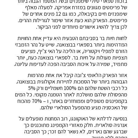
בזכות ספארי טיולי שימפנזים ובשל המספר הגבוה ביותר
של פרימטים מגוונים במזרח אפריקה. למעלה מאלף
שימפנזים חיים בקיבאלה, כמו גם 12 מינים אחרים של
פרימטים. הפארק הוא כעת אזור שימור לגורילות ההרים.
לכן צריך להשיג אישורים מיוחדים לפני הביקור.
לחוות חיות בר בסביבתם הטבעית היא עדיין אחת החוויות
המדהימות ביותר בספארי בבוצואנה. שייט על נהר הזמבזי
הזורם למפלי ויקטוריה, או הליכה על האי צ’יף, מציעים
תצפיות מעולות על חיות בר. לספארי בוצואנה כעת, יותר
מתמיד, שמירה על איכות הסביבה הפכה לעדיפות עליונה.
אזור הפארק הלאומי צ’ובה קיבל את אחת מהרמות
הגבוהות ביותר של הסמכות לתיירות אקולוגית בבוצואנה.
כל רכבי השטח שלהם הם 100% חשמליים ורק 5%
מהפסולת שלהם מושלכת לאתר הטמנה מקומי. כל המים
בקמפינגים מטופלים וממוחזרים באתר, ו – 70% מהכוח
של האכסניה מגיע מהמפעל הסולארי שלהם.
בנסיעה לדלתא של האוקוונגו, רוב המחנות מופעלים על
אנרגיה סולארית. חלק מאזורי הקמפינג מתוכננים כך
שברגע שהם נארזים, לא נשאר להם זכר; כך הסביבה
נותרת ללא פגיעה.