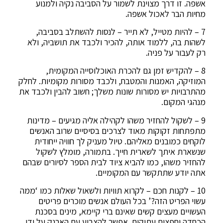
אשפה. זו דרך מצוינת לשמור על הסביבה נקיה ולמנוע
מחיות הבר לאכול אשפה.
7 – להיות מטייל, לא תייר – לנסות להשתלב בסביבה,
לשהות בה, ללמוד אותה, להכיר ולכבד את תושביה, ולא
רק לעבור על פניה.
8 – להקדיש זמן גם להכרת האוכלוסייה המקומית,
המוזיקה, האמנות והמטבח, ולכבד מסורות מקומיות. לחלק
מהתרבויות יש מסורות שונות משלך; חשוב להבין ולכבד את
מנהגי המקום.
9 – לשקול להחזיר משהו לקהילה אליה מגיעים – מדינות
מתפתחות זקוקות מאוד לצרכים בסיסיים שרוב האנשים
לוקחים כמובנים מאליהם. טיול מעניק לך חוויה ייחודית
שנשארת איתך לשארית חייך. בתמורה, מומלץ לשקול
להחזיר משהו, כמו להביא ציוד לבית הספר לסיורים שבהם
אתה יודע שתתקשר עם המקומיים.
10 – לקנות חכם – לקרוא תוויות ולשאול שאלות כמו ‘ממה
עשוי הפריט הזה?’ בכל העולם אנשים מוכרים פריטים
העשויים מעצים קשים שאינם ברי קיימא, מינים בסכנת
הכחדה וחפצים עתיקים. אפשר להצביע עם הארנק על ידי