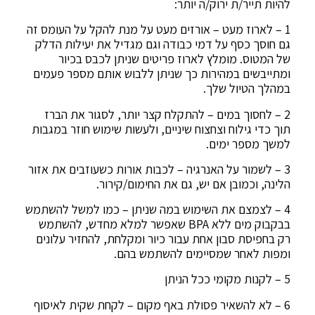
להיות תייר/ת ירוק/ה יותר:
1 – לארוז מעט – אורזים מעט על מנת להקל על העומס זה
גם חוסך כסף על דמי כבודה וגם מגדיל את יעילות הדלק
של המטוס. מומלץ לארוז פריטים שניתן לכבס בכיור
ומתייבשים במהירות כך שניתן ללבוש אותם מספר פעמים
במהלך הטיול שלך.
2 – לחסוך במים – להתקלח קצר יותר, לסגור את הברז
תוך כדי גילוח וצחצוח שיניים, ולעשות שימוש חוזר במגבות
למשך מספר ימים.
3 – לשמור על האנרגיה – לכבות אורות כשעוזבים את אזור
הלינה, וכמובן אם יש, גם את החימום/קירור.
4 – לצמצם את השימוש במה שניתן – כמו למשל להשתמש
בבקבוק מים ללא BPA שאפשר למלא מחדש, להשתמש
רק בחפיסת סבון אחת עבור כיור ומקלחת, להחזיר עלונים
ומפות לאחר שמסיימים להשתמש בהם.
5 – לקנות מקומי ככל הניתן
6 – לא להשאיר פסולת באף מקום – לקחת שקית לאיסוף