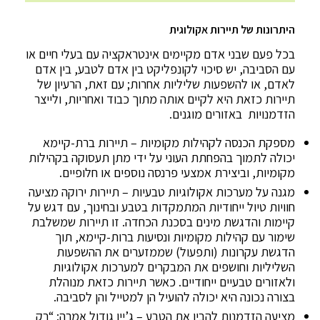
היתרונות של תיירות אקולוגית
בכל פעם שבני אדם מקיימים אינטראקציה עם בעלי חיים או
עם הסביבה, יש סיכוי לקונפליקט בין אדם לטבע, בין אדם
לאדם, או להשפעות שליליות אחרות; עם זאת, הרעיון של
תיירות כזאת היא לקיים אותה מתוך כבוד ואחריות, ולייצר
הזדמנויות באזורים מוגנים.
מספקת הכנסה לקהילות מקומיות – תיירות ברת-קיימא
יכולה לתמוך בהפחתת העוני על ידי מתן תעסוקה בקהילות
מקומיות, וביצירת אמצעי פרנסה נוספים או חלופיים.
מגנה על מערכות אקולוגיות טבעיות – תיירות ירוקה מציעה
חוויות טיול ייחודיות המתמקדות בטבע ובחינוך, עם דגש על
קיימות והדגשת מינים בסכנת הכחדה. זו תיירות שמשלבת
שימור עם קהילות מקומיות ונסיעות ברות-קיימא, תוך
הדגשת עקרונות (ותפעול) שממזערים את ההשפעות
השליליות וחושפים את המבקרים למערכות אקולוגיות
ולאזורים טבעיים ייחודיים. כאשר תיירות כזאת מנוהלת
בצורה נכונה היא יכולה להועיל הן למטייל והן לסביבה.
מציעה הזדמנות להבין את הטבע – ג’יין גודול אמרה: “רק