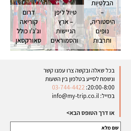
הבלטיות
–
טיול ליפן
דרום
היסטוריה,
– ארץ
קוריאה
נופים
הגיישות
וג’ג’ו כולל
ותרבות
והסמוראים
סאורקסאן
המדינות
טיול ליפן |
טיול לדרום
הבלטיות | 9
16 ימים |
קוריאה | 13
ימים | סוכות
ספט'-נוב'
ימים | ספט'-
מסע בין
מסלול הדגל
פסח טיול
בכל שאלה ובקשה צרו עמנו קשר
תרבות, נופים
ליפן כולל
מקיף בפנינת
ונשמח לסייע בטלפון בין השעות
וערים ציוריות
חגים ושלכת
המזרח
הרחוק כולל
03-744-4422
20:00-8:00:
חגי תשרי
במייל:
info@my-trip.co.il
ופסח
או דרך הטופס הבא>