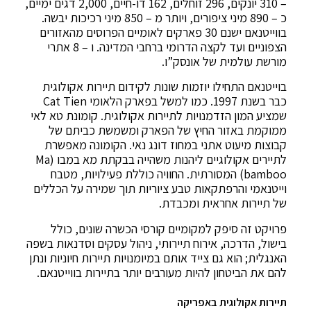
– 310 יונקים, 296 זוחלים, 162 דו-חיים, 2,000 דגים ימיים,
כ – 890 מיני ציפורים, ויותר מ – 850 מיני רכיכות יבשה.
בווייטנאם ישנם 30 פארקים לאומיים הפרוסים מהאזורים
הצפוניים ועד לקצה הדרומי ברחבי המדינה. ו – 8 אתרי
מורשת עולמית של אונסק”ו.
בוייטנאם התחילו יוזמות שונות לקידום תיירות אקולוגית
כבר בשנת 1997. כמו למשל בפארק הלאומי Cat Tien
שמציע המון הזדמנויות לתיירות אקולוגית. קומונת טא לאי
ממוקמת באזור החיץ של הפארק ומשמשת כביתם של
קבוצות מיעוט אתני במחוז דונג נאי. הקומונה מאפשרת
לתיירים אקולוגיים ליהנות משהייה בבקתת מא במבו (Ma
bamboo) המסורתית. החוויה כוללת פעילויות, מטבח
וייטנאמי והרפתקאות טבע ציוריות תוך שמירה על הכללים
של תיירות אחראית ומכבדת.
פרויקט זה סיפק למקומיים קורסי הכשרה שונים, כולל
בישול, הדרכה, אירוח תיירותי, ניהול עסקים וסדנאות בשפה
האנגלית; הוא גם צייד אותם במיומנויות תיירות חיוניות ונתן
להם את הביטחון להיות מעורבים יותר בתיירות בווייטנאם.
תיירות אקולוגית באפריקה