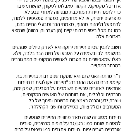
אדריכל מקסיקני, הקטור סאבלוס לסקורן, שהשתמש בו
כדי לתאר תיירות המורכבת מנסיעה לאזורי טבע לא
מופרעים יחסית, או לא מזוהמים, במטרה ספציפית ללמוד,
להתפעל וליהנות מהנוף, מצמחי הבר ומבעלי החיים בהם,
כמו גם מכל ביטוי תרבותי קיים (הן בעבר והן בהווה) שנמצא
באזורים אלה.
חשוב להבין שכיום תיירות ירוקה היא לא רק טיולים שנעשים
בתשומת לב ובשמירה על הטבע ועל חיות הבר בלבד, אלא
כאלו שמאפשרים גם הטבות לאנשים המקומיים המתגוררים
במרחב המתוייר.
ד”ר מרתה האני שגם היא עוסקת שנים רבות בתיירות בת
קיימא הרחיבה את ההגדרה: “תיירות אקולוגית זו תיירות
אחראית לאזורים טבעיים השומרים על הסביבה, שמקיימת,
חברתית וכלכלית, את רווחתם של האנשים המקומיים,
ויוצרת ידע והבנה באמצעות פרשנות וחינוך של כל
המעורבים (כולל צוות, מטיילים ותושבי הקהילה)”.
תיירות מסוג זה שונה מאד מחוויית התיירים שנוסעים
למטרות שונות כמו: בטן/גב על חופים מרהיבים, סיורים
אורבניים בערים יפות, תיירות אתגרית כמו טיפוס על הרים