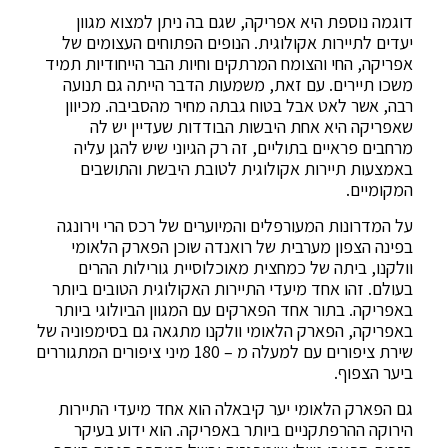
דוגמה נוספת היא אפריקה, שגם בה ניתן למצוא מגוון
יעדים לתיירות אקולוגית. הנופים הפתוחים העצומים של
אפריקה, החי והצומח המרתקים וחיות הבר הייחודיות תמיד
משכו תיירים. עם זאת, משמעות הדבר הייתה גם תנועה
רבה, אשר לאט אבל בטוח גבתה מחיר מהסביבה. מכיוון
שאפריקה היא אחת היבשות הבודדות שעדיין יש לה
מרחבים פראיים בתוליים, זה רק הגיוני שיש להגן עליה
באמצעות תיירות אקולוגית לטובת היבשת והתושבים
המקומיים.
על המדרונות המעורפלים והמיוערים של רכס הרי וירונגה
בפינה הצפון מערבית של רואנדה שוכן הפארק הלאומי
וולקנו, ביתה של כמחצית מאוכלוסיית גורילות ההרים
בעולם. זהו אחד מיעדי התיירות האקולוגית הטובים ביותר
באפריקה. בתור אחד הפארקים עם המגוון הביולוגי ביותר
באפריקה, הפארק הלאומי וולקנו מתגאה גם בסימפוניה של
שירת ציפורים עם למעלה מ – 180 מיני ציפורים המתגוררים
ביער הצפוף.
גם הפארק הלאומי יער קיבאלה הוא אחד מיעדי התיירות
הירוקה ההרפתקניים ביותר באפריקה. הוא ידוע בעיקר