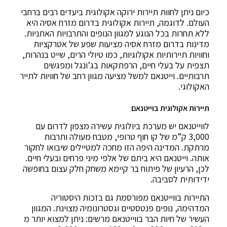
כיום ניתן לחוות תיירות ירוקה אקולוגית ביעדים רבים ברחבי
העולם. לדוגמה, תיירות אקולוגית בדרום מזרח אסיה היא
ללא תחרות בכל הנוגע למגוון הנופים והתרבויות האתניות.
מדינות בדרום מזרח אסיה מציעות שפע של אטרקציות
וחוויות תיירותיות אקולוגיות, כמו טיולי הרים, שייט בנהרות,
תצפית על בעלי חיים, הרפתקאות בג’ונגל ומפגשים
תרבותיים. וייטנאם למשל מציעה מגוון רחב של חוויות לתייר
האקולוגי.
תיירות אקולוגית בוייטנאם
לווייטנאם יש מערכת ביולוגית עשירה מצפון לדרום עם
3,000 ק”מ של קו חוף טרופי, מטבח מעולה ותרבות
מרתקת. המדינה היפה הזו מחכה למטיילים שיבואו לחקור
אותה. וייטנאם היא ביתם של אלפי מיני פרחים ובעלי חיים.
לכן, הרעיון של פיתוח בר קיימא משחק חלק עצום בחופשה
ידידותית לסביבה.
התיירות בווייטנאם מפורסמת גם בזכות היסטוריה
המדהימה, נופים פנטסטיים וגסטרונומיה מצוינת. המגוון
העשיר של חיות הבר בווייטנאם מרשים: ניתן למצוא יותר מ