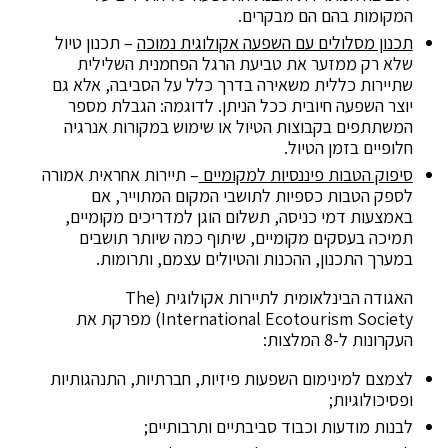
המקומות בהם הם מבקרים.
תכנון מסלולים עם השפעה אקולוגית נמוכה
– תכנון טיול
שלא רק ממזער את טביעת הרגל הפחמנית השלילית
שתיירות כללית משאירה בדרך כלל על הסביבה, אלא גם
יוצר השפעה חיובית ככל הניתן. לדוגמה: הגבלת מספר
המשתתפים בקבוצות הטיול או שימוש במקורות אנרגיה
חלופיים בזמן הטיול.
סיפוק הטבות פיננסיות למקומיים
– תיירות אחראית אמורה
לספק הטבות כספיות לתושבי המקום המתוייר, אם
באמצעות דמי כניסה, תשלום הוגן למדריכים מקומיים,
תמיכה בעסקים מקומיים, שיתוף כמה שיותר תושבים
במערך התכנון, ההכנות והטיולים עצמם, ותרומות.
האגודה הבינלאומית לתיירות אקולוגית (The
International Ecotourism Society) מפרקת את
העקרונות ל-8 המלצות:
לצמצם למינימום השפעות פיזיות, חברתיות, התנהגותיות
ופסיכולוגיות;
לבנות מודעות וכבוד סביבתיים ותרבותיים;