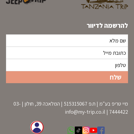
להרשמה לדיוור
מיי טריפ בע"מ | ח.פ 515315067 | המלאכה 39, חולון | 03-
info@my-trip.co.il
7444422 |