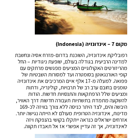
מקום 7 – אינדונזיה (Indonesia)
רפובליקת אינדונזיה, השוכנת בדרום-מזרח אסיה ונחשבת
למדינה הרביעית בגודלה בעולם, שופעת ניגודיות – החל
מהריזורטים האקולוגיים המציעים מפגשים מרתקים עם
קופי האורנגאוטן בסומטרה ועד למסורות השבטיות של
פפואה. למעלה מ-17 אלף איים המרכיבים את אינדונזיה
טומנים בחובם ערב רב של תרבויות, קולינריה, ודתות
ומציעים שלל הרפתקאות והתנסויות חדשות. הודות
להשקעה מתמדת בתשתיות תעבורה חדשות דרך האוויר,
היבשה והים, לצד היתר כניסה ללא צורך בוויזה לכ-169
מדינות, אינדונזיה הטרופית מעולם לא הייתה נגישה יותר.
אזרחים ישראלים כנראה ייתקלו בקושי בהנפקת ויזה
לאינדונזיה, אך זה עדיין אפשרי אז אל תאבדו תקווה.