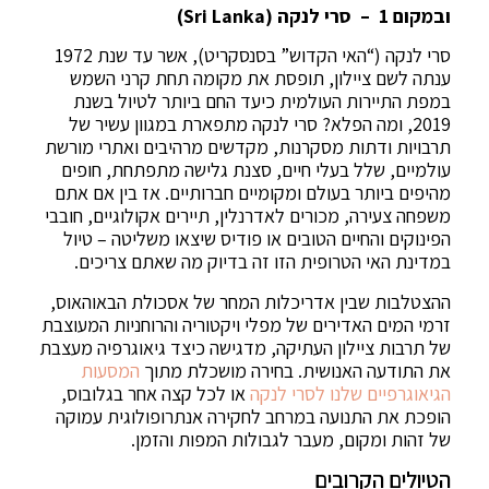
ובמקום 1 – סרי לנקה (Sri Lanka)
סרי לנקה (“האי הקדוש” בסנסקריט), אשר עד שנת 1972
ענתה לשם ציילון, תופסת את מקומה תחת קרני השמש
במפת התיירות העולמית כיעד החם ביותר לטיול בשנת
2019, ומה הפלא? סרי לנקה מתפארת במגוון עשיר של
תרבויות ודתות מסקרנות, מקדשים מרהיבים ואתרי מורשת
עולמיים, שלל בעלי חיים, סצנת גלישה מתפתחת, חופים
מהיפים ביותר בעולם ומקומיים חברותיים. אז בין אם אתם
משפחה צעירה, מכורים לאדרנלין, תיירים אקולוגיים, חובבי
הפינוקים והחיים הטובים או פודיס שיצאו משליטה – טיול
במדינת האי הטרופית הזו זה בדיוק מה שאתם צריכים.
ההצטלבות שבין אדריכלות המחר של אסכולת הבאוהאוס,
זרמי המים האדירים של מפלי ויקטוריה והרוחניות המעוצבת
של תרבות ציילון העתיקה, מדגישה כיצד גיאוגרפיה מעצבת
את התודעה האנושית. בחירה מושכלת מתוך
המסעות
הגיאוגרפיים שלנו לסרי לנקה
או לכל קצה אחר בגלובוס,
הופכת את התנועה במרחב לחקירה אנתרופולוגית עמוקה
של זהות ומקום, מעבר לגבולות המפות והזמן.
הטיולים הקרובים