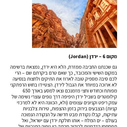
מקום 6 – ירדן (Jordan)
גם שכנתנו החביבה ממזרח, הלא היא ירדן, נמצאת ברשימה
במקום השישי והמכובד, כך שאם טרם ביקרתם שם – הרי
לכם סיבה מספיק טובה לארוז את התיקים ולחצות בנסיעה
לא ארוכה במיוחד את הגבול לירדן. הצטיידו בחוש הרפתקני
מפותח וכחודש וחצי מזמנכם וצאו למסע באורך 650
קילומטרים בשביל ירדן היפיפה דרך נופים עוצרי נשימה של
עמק ריפט וקניונים עצומים (ולא, הכוונה היא לא למרכזי
קניות) הנצבעים בירוק בזמן ההצפות, טירות צלבניות
עתיקות, קבלו נקודת מבט חדשה על הנקודה הנמוכה
בעולם – ים המלח – אותו חולקת ירדן עם ישראל, ואל
תפספסו הזדמנות לביקור מרתק בין נופיה התנכיים של