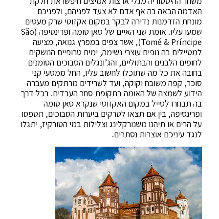
משחר ההיסטוריה מגלי ארצות אמיצים חיפשו את חלקת
האדמה הבאה בה אף אדם לא צעד לפניהם, ולפניכם
מונחת הזדמנות נדירה לבקר במקום אקזוטי שרק מעטים
שמעו עליו. אומת שני האיים של סאן טומה ופרינסיפה (São
Tomé & Príncipe), אשר צפים במפרץ גנואה, מציעה
למטיילים בה נופים עוצרי נשימה, ימים טרופיים הנושקים
לחופים הלבנים והבתוליים, והג’ונגלים הסבוכים הטומנים
בחובה את כל מה שתוכלו לחשוב עליו, החל ממטעי קני
סוכר, קפה משובח וקוקה, ועד לשרידים מרתקים מעברה
הידוע לשמצה של האומה בתקופת סחר העבדים. בכל דרך
בה תבחרו לטייל במקום האקזוטי שנקרא סאן טומה
ופרינסיפה, בין אם תצאו לטרקים ביערות הסבוכים, תטפסו
על הרים או תיהנו משנורקלינג וצלילות במי הטורקיז, יתגלו
לנגד עיניכם אוצרות נסתרים.