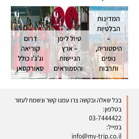
המדינות
הבלטיות
–
טיול ליפן
דרום
היסטוריה,
– ארץ
קוריאה
נופים
הגיישות
וג’ג’ו כולל
ותרבות
והסמוראים
סאורקסאן
המדינות
טיול ליפן |
טיול לדרום
הבלטיות | 9
16 ימים |
קוריאה | 13
ימים | סוכות
ספט'-נוב'
ימים | ספט'-
מסע בין
מסלול הדגל
פסח טיול
בכל שאלה ובקשה צרו עמנו קשר ונשמח לעזור
תרבות, נופים
ליפן כולל
מקיף בפנינת
בטלפון:
וערים ציוריות
חגים ושלכת
המזרח
הרחוק כולל
03-7444422
חגי תשרי
במייל:
ופסח
info@my-trip.co.il