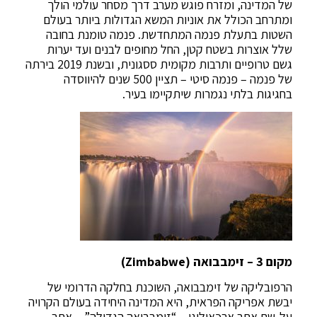
של המדינה, ומזרח פוגש מערב דרך מסחר עולמי הולך
ומתרחב הכולל את אוניות המשא הגדולות ביותר בעולם
השטות בתעלת פנמה המתחדשת. פנמה טומנת בחובה
שלל אוצרות בשטח קטן, החל מחופים לבנים ועד יערות
גשם טרופיים ותרבות מקומית ססגונית, ובשנת 2019 בירתה
של פנמה – פנמה סיטי – תציין 500 שנים להיווסדה
בחגיגות בלתי נגמרות שיתקיימו בעיר.
מקום 3 – זימבבואה (Zimbabwe)
הרפובליקה של זימבבואה, השוכנת בחלקה הדרומי של
יבשת אפריקה הפראית, היא המדינה היחידה בעולם הקרויה
על-שם אתר ארכאולוגי – “זימבבואה הגדולה” – אתר