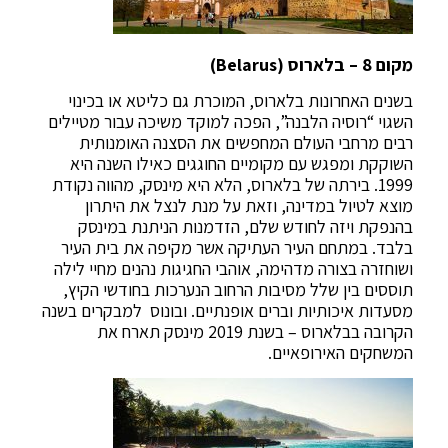
מקום 8 – בלארוס (Belarus)
בשנים האחרונות בלארוס, המוכרת גם כליטא או בכינוי
השגוי “רוסיה הלבנה”, הפכה למוקד משיכה עבור מטיילים
רבים מרחבי העולם המחפשים את הסצנה האומנותית
השוקקת ומפגש עם מקומיים החוגגים כאילו השנה היא
1999. בירתה של בלארוס, הלא היא מינסק, מהווה נקודת
מוצא לטיול במדינה, וזאת על מנת לנצל את היתרון
בהנפקת ויזה לחודש שלם, הזדמנות הניתנת במינסק
בלבד. במתחם העיר העתיקה אשר מקיפה את בית העיר
ושוחזרה בצורה מדהימה, אוהבי החגיגות נהנים מחיי לילה
תוססים בין שלל מסיבות הרחוב הנערכות בחודשי הקיץ,
מסעדות איכותיות וברים אופנתיים. ובונוס למבקרים בשנה
הקרובה בבלארוס – בשנת 2019 מינסק תארח את
המשחקים האירופאיים.