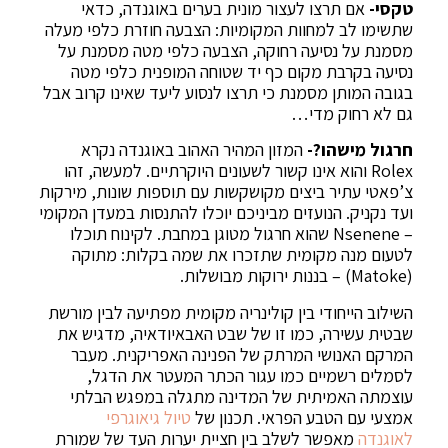
טקסי-
אם תרצו לעצור מונית בערים באוגנדה, כדאי
שתשימו לב למחוות המקומיות: הצבעה חוזרת כלפי מעלה
מסמנת על נסיעה רחוקה, הצבעה כלפי מטה מסמנת על
נסיעה בקרבת מקום כף יד שטוחה המופנית כלפי מטה
בגובה המותן מסמנת כי תרצו לנסוע ליעד שאינו קרוב אבל
גם לא רחוק מדי…
חרגול מישהו?-
המזון המהיר האהוב באוגנדה נקרא
Rolex והוא אינו קשור לשעונים היוקרתיים. למעשה, זהו
צ’פאטי עתיר ביצים מקושקשות עם תוספות שונות, מירקות
ועד נקניק. הנועזים מביניכם יוכלו להתנסות במעדן המקומי
– Nsenene שהוא חרגול מטוגן במחבת. לקינוח תוכלו
לטעום מנה מקומית שתזכרו את שמה בקלות: מתוקה
(Matoke) – בננות ירוקות מבושלות.
השילוב הייחודי בין קולינריה מקומית מפתיעה לבין מורשת
שבטית עשירה, כמו זו של שבט האבאיודאיה, מדגיש את
המרקם האנושי המרתק של הפנינה האפריקנית. מעבר
לסמלים רשמיים כמו עגור הכתר המעטר את הדגל,
עוצמתה האמיתית של המדינה מתגלה במפגש הבלתי
אמצעי עם הטבע הפראי. תכנון של
טיול גיאוגרפי
לאוגנדה
מאפשר לשלב בין חציית יערות העד של שמורת