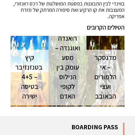
בווינדי לבין התבוננות בפסגות המושלגות של רכס רוונזורי,
המעצבות את קו הרקיע ואת סיפורה המרתק של מזרח
אפריקה.
הטיולים הקרובים
רואנדה
ואוגנדה –
מדגסקר
מסע
קיץ
– אי
עומק בין
בטנזנזיבר
הלמורים
הנילוס
– 4+5
ועצי
לקופי
בטיסה
הבאובב
האדם
ישירה
טיול
רואנדה
טנזניה
למדגסקר |
ואוגנדה | 11
וזנזיבר |
12 ימים | יולי
יום | ספט'-
טיסות ישירות
מסע קסום
נוב' מסע
| אוגוסט
BOARDING PASS
בין חיות
מרגש אל לב
השילוב