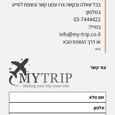
ונופים
הפנינות
המושלם בין
בכל שאלה ובקשה צרו עמנו קשר ונשמח לסייע
מכושפים -
האפריקניות
ספארי ונופש
בטלפון:
ההרשמה
למשפחות
הסתיימה
03-7444422
במייל:
info@my-trip.co.il
או דרך הטופס הבא
>>
צור קשר