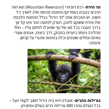
הר הירח-
רכס רוונזורי (Mountain Rwenzori) הוא ההר
הרביעי בגובהו באפריקה ופסגתו מכוסה שלג לאורך כל
השנה. יש המכנים אותו “הר הירח” בגלל הפסגות הלבנות
שלו והירח ששוקע לתוכן. הטרק לפסגת ההר אינו קל אך
בדרך תעברו בכל סוג של נוף שתוכלו לחלום עליו – החל
מהליכה נינוחה ביערות במבוק, דרך ביצות, אגמים עוצרי
נשימה ונחלים שוצפים וכלה בטיפוס אתגרי על קרחון
אימתני.
גורילות ההרים-
אוגנדה היא בית גידול חשוב לקופי העל –
בכל העולם נותרו 880 גורילות הרים בעולם ומחציתן