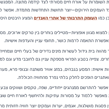
ת השומרות על אורח חיים מסורתי לצד קידמה מתונה. המפגש ע
ד העמקים הירוקים—יוצר תחושת התחדשות מתמדת. אפשר ל
כן כמו
העומק התרבותי של אתרי האנדים
המציג היבטים היסטו
למצוא מגוון אופציות—מטיילים בוחרים בין טרקים ארוכים, מסל
אפשרת התאמה לרמות כושר, תחומי עניין והעדפות אישיות.
ר מהווה בית גידול לעשרות מינים נדירים של בעלי חיים וצמחיי
רים. צפייה בטבע הפראי מספקת עניין גם לחובבי מדע וגם למט
 אישית: המסע בגבהים, במזג אוויר משתנה ובנופי פרא, מעוד
תגרים הופכים לחלק בלתי נפרד מהחוויה הכוללת.
אפשר להתרשם ממנהגים ייחודיים, שפה, טקסים ושווקים צבעו
מאפשר ללמוד על מסורות עתיקות ולהיחשף לאורח חיים שונה
 בין פסגות מושלגות, אגמים, יערות ועמקים יוצר חוויה חזותית 