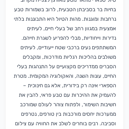
טיול ספארי מתאר מסע מאורגן לצפייה מקרוב
בחיות בר בסביבתן הטבעית, לרוב בשמורות טבע
נרחבות ומוגנות. מהות הטיול היא התבוננות בלתי
אמצעית במגוון רחב של בעלי חיים, לעיתים
נדירות וייחודיות, מבלי להפריע לשגרת חייהם.
המשתתפים נעים ברכבי שטח ייעודיים, לעיתים
משולבים בהליכות רגליות מודרכות, ומקבלים
הסברים ממדריכים מקצועיים על התנהגות בעלי
החיים, עונות השנה, והאקולוגיה המקומית. מטרת
הספארי אינה רק בידורית, אלא גם חינוכית –
להעמיק את ההיכרות עם טבע פראי, להבין את
חשיבות השימור, ולפתוח צוהר לעולם שמורכב
ממערכות יחסים מורכבות בין טורפים, נטרפים
וסביבה. רבים בוחרים לשלב את החוויה עם צילום