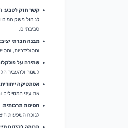
קשר חזק לטבע
: ה
לניהול משק המים ו
סביבתיים.
מבנה חברתי יציב
:
והסולידריות, ומסיי
שמירה על פולקלור
לשמר ולהעביר הלא
אסתטיקה ייחודית
:
את עיני המטיילים ו
חסינות תרבותית
: 
לנוכח השפעות חיצונ
תרומה לקידום תיי