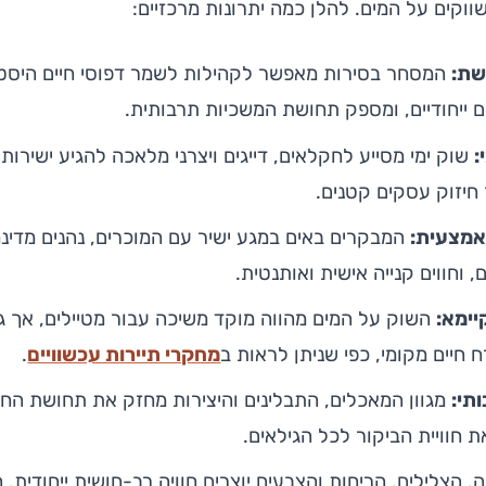
ווקים על המים. להלן כמה יתרונות מרכזיים:
שת:
המסחר בסירות מאפשר לקהילות לשמר דפוסי חיים היסטורי
 ייחודיים, ומספק תחושת המשכיות תרבותית.
:
שוק ימי מסייע לחקלאים, דייגים ויצרני מלאכה להגיע ישירות
חיזוק עסקים קטנים.
 אמצעית:
המבקרים באים במגע ישיר עם המוכרים, נהנים מדינ
וחווים קנייה אישית ואותנטית.
יימא:
השוק על המים מהווה מוקד משיכה עבור מטיילים, אך ג
 חיים מקומי, כפי שניתן לראות ב
מחקרי תיירות עכשוויים
.
תי:
מגוון המאכלים, התבלינים והיצירות מחזק את תחושת הח
 חוויית הביקור לכל הגילאים.
 הצלילים, הריחות והצבעים יוצרים חוויה רב-חושית ייחודית,