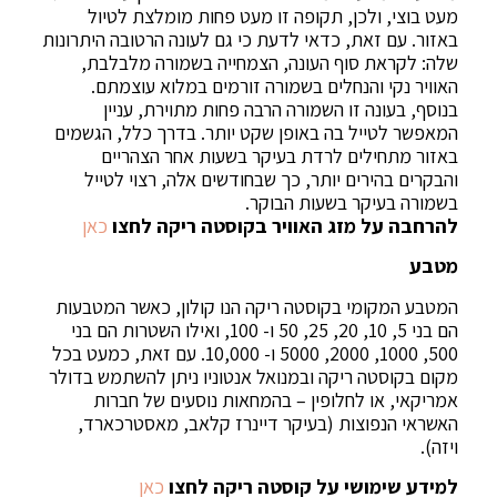
מעט בוצי, ולכן, תקופה זו מעט פחות מומלצת לטיול
באזור. עם זאת, כדאי לדעת כי גם לעונה הרטובה היתרונות
שלה: לקראת סוף העונה, הצמחייה בשמורה מלבלבת,
האוויר נקי והנחלים בשמורה זורמים במלוא עוצמתם.
בנוסף, בעונה זו השמורה הרבה פחות מתוירת, עניין
המאפשר לטייל בה באופן שקט יותר. בדרך כלל, הגשמים
באזור מתחילים לרדת בעיקר בשעות אחר הצהריים
והבקרים בהירים יותר, כך שבחודשים אלה, רצוי לטייל
בשמורה בעיקר בשעות הבוקר.
להרחבה על מזג האוויר בקוסטה ריקה לחצו
כאן
מטבע
המטבע המקומי בקוסטה ריקה הנו קולון, כאשר המטבעות
הם בני 5, 10, 20, 25, 50 ו- 100, ואילו השטרות הם בני
500, 1000, 2000, 5000 ו- 10,000. עם זאת, כמעט בכל
מקום בקוסטה ריקה ובמנואל אנטוניו ניתן להשתמש בדולר
אמריקאי, או לחלופין – בהמחאות נוסעים של חברות
האשראי הנפוצות (בעיקר דיינרז קלאב, מאסטרכארד,
ויזה).
למידע שימושי על קוסטה ריקה לחצו
כאן