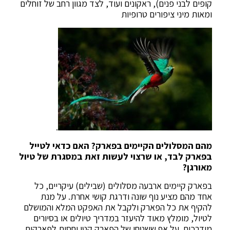
קופים לבני פנים), ראקונים ועוד, לצד מגוון רחב של זוחלים
ומאות מיני ציפורים טרופיות
.
מהם המסלולים הקיימים בפארק? האם כדאי לטייל
בפארק לבד, או שרצוי לעשות זאת במסגרת של טיול
מאורגן?
בפארק קיימים ארבעה מסלולים (שבילים) עיקריים, כל
אחד מהם מציע נוף שונה ודרגת קושי אחרת. על מנת
להקיף את כל הפארק ולקבל את האפקט המלא והמושלם
לטיול, מומלץ מאוד להיעזר במדריך טיולים או בסיורים
מודרכים. על אף ששטחו של הפארק קטן יחסית לפארקים