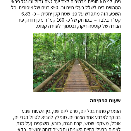
ניתן למצוא חופים מרהיבים לצד יער גשם גדול וג’ונגל פראי
המהווים בית לשלל בעלי חיים וכ- 350 זנים של ציפורים. כל
השפע הזה מתפרש על פני שטח קטן יחסית – כ- 6.83
קמ”ר בלבד – במרחק של כ- 160 קמ”ר מסן חוזה, עיר
הבירה של קוסטה ריקה, ובסמוך לעיירה קפוס.
שעות הפתיחה
הפארק פתוח בכל יום, פרט ליום שני, בין השעות שבע
בבוקר לארבע אחר הצהריים. מומלץ להביא לטיול בגדי ים,
אוכל, משקפי שמש, קרם הגנה, כובע, משקפת (על מנת
לצפות בבעלי החיים השונים) ותכשיר דוחה יתושים. כדאי