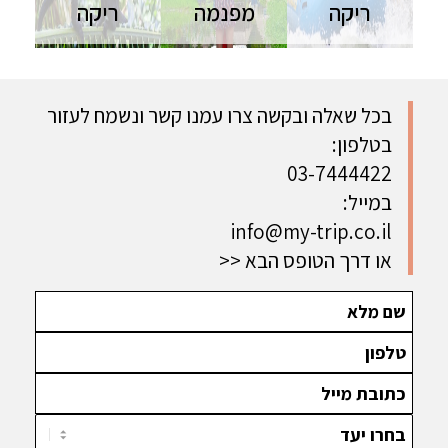
ריקה
מפנמה
ריקה
קוסטה ריקה
טיול לקוסטה
טיול לקוסטה
| 11 ימים |
ריקה | 21
ריקה | 10
יפורסם
ימים | טיול
ימים | טיול
בהמשך טיול
פרטי
פרטי דרך
בכל שאלה ובקשה צרו עמנו קשר ונשמח לעזור
קונספט
התרבות
הפארקים
בטלפון:
לבני/ות
המרתקת,
הלאומיים,
מצווה
בעלי החיים
הגשרים
03-7444422
בקוסטה
והנופים
התלויים
במייל:
ריקה
המרהיבים
ואינסוף בע״ח
info@my-trip.co.il
של קוסטה
טרופיים ועוד.
ריקה ופנמה
או דרך הטופס הבא
>>