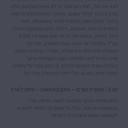
מצא את הים”, זאת כיוון שנהר זה לא פוגש באוקיינוס, אלא
נעלם במדבר קלהרי העצום. במהלך היומיים הקרובים נשהה
בלודג’ מפנק השוכן בשמורת מורמי (Moremi), נהנה
מסיורים בדלתת האוקוונגו, דלתת המים המתוקים הגדולה
ביותר בעולם, המתפרשת על פני שטח עצום של 6,000
קמ”ר, המכפיל את עצמו בעונת הגשמים, מורכבת
מעשרות אלפי פלגי מים ונחלים, ועשירה בצמחייה מגוונת,
שייט במי הדלתא בספינות הקאנו המקומיות וביקור
בשמורת מורמי המציעה למבקר בה מגוון עשיר של צמחייה,
לגונות ואיים, כמו גם בעלי חיים רבים ושלל בעלי כנף.
יום 8 | שמורת מורמי – מאון/קאסאנה – טיסה לארץ
בתום ארוחת הבוקר ובהתאם לשעות הטיסה, נפרד
מבוצוואנה הפראית, נעלה על מטוס קל לטיסה למאון או
לקאסאנה ומשם טיסה חזרה לישראל.