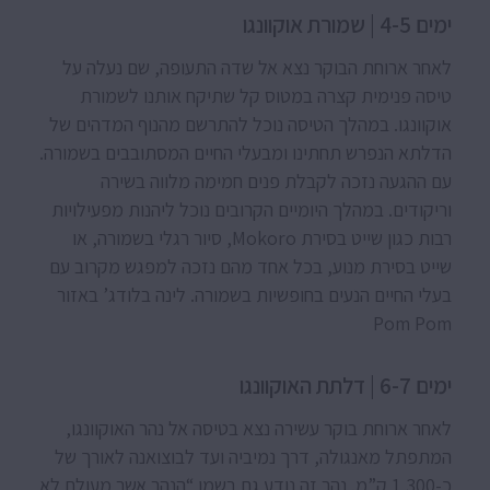
ימים 4-5 | שמורת אוקוונגו
לאחר ארוחת הבוקר נצא אל שדה התעופה, שם נעלה על
טיסה פנימית קצרה במטוס קל שתיקח אותנו לשמורת
אוקוונגו. במהלך הטיסה נוכל להתרשם מהנוף המדהים של
הדלתא הנפרש תחתינו ומבעלי החיים המסתובבים בשמורה.
עם ההגעה נזכה לקבלת פנים חמימה מלווה בשירה
וריקודים. במהלך היומיים הקרובים נוכל ליהנות מפעילויות
רבות כגון שייט בסירת Mokoro, סיור רגלי בשמורה, או
שייט בסירת מנוע, בכל אחד מהם נזכה למפגש מקרוב עם
בעלי החיים הנעים בחופשיות בשמורה. לינה בלודג’ באזור
Pom Pom
ימים 6-7 | דלתת האוקוונגו
לאחר ארוחת בוקר עשירה נצא בטיסה אל נהר האוקוונגו,
המתפתל מאנגולה, דרך נמיביה ועד לבוצואנה לאורך של
כ-1,300 ק”מ. נהר זה נודע גם בשמו “הנהר אשר מעולם לא