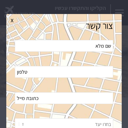
Close
הקליקו והתקשרו עכשיו
03-7444422
x
צור קשר
טיול לבוצואנה בשילוב מפלי ויקטוריה | 8
ימים | ניתן להתאמה אישית
תיאור הטיול
מסלול ולוח זמנים