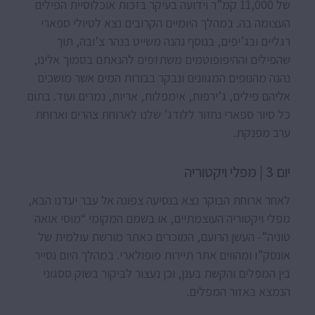
של 11,000 קמ”ר וידועה בעיקר בזכות אוכלוסיית הפילים
העצומה בה. במהלך היומיים הקרובים נצא לטיולי ספארי
רגליים ובג’יפים, בנוסף נהנה משייט בנהר צ’ובה, תוך
שהפילים וההיפופוטמים משתזפים להנאתם בסמוך אלינו,
נהנה מהנופים המגוונים ונבקר בבורות המים אשר מושכים
אליהם פילים, ג’ירפות, אימפלות, אריות, נמרים ועוד. בתום
כל סיור ספארי נחזור ללודג’ שלנו לארוחת צהרים וארוחת
ערב מפנקת.
יום 3 | מפלי ויקטוריה
לאחר ארוחת הבוקר נצא בנסיעה צפונה אל עבר יעדנו הבא,
מפלי ויקטוריה העוצמתיים, או בשמם המקומי “מוסי אואה
טוניה”- העשן הרועם, המוכרים כאתר מורשת עולמית של
אונסק”ו ומהווים אתר תיירות פופולארי. במהלך היום נסייר
בין המפלים והקשת בענן, וכן נעצור לביקור בשוק ססגוני
הנמצא באזור המפלים.