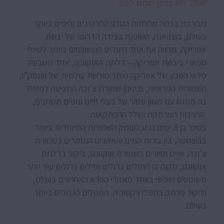
MY TRIP בזמן שנוח לכם
מבורכת בכמה ממחזות הטבע המרהיבים והיפים ביותר
בעולם, בוצוואנה, השוכנת בצידה הדרומי של יבשת
אפריקה, מהווה את אחד היעדים המשובחים ביותר לטיולי
ספארי ביבשת אפריקה – דלתת האוקוונגו, אחד משבעת
פלאי הטבע של אפריקה ואתר מורשת עולמית של אונסק”ו,
השמורות הפראיות, וביניהן שמורת צ’ובה המציעה למטייל
בה מפגש עם מגוון עשיר של בעלי חיים ונופים משתנים,
התרבות המרתקת ושלל הרפתקאות.
בטיול בן 8 ימים נגיע לעומק השמורות המיוחדות ביותר
בבוצואנה, בין בורות המים והאזורים הנסתרים בשמורת
צ’ובה, שייט וסיורים בשמורת אוקוונגו, ביקור בדלתת
אוקוונגו, מקום בו חתולים גדולים ופילים גדולים עוד יותר
משוטטים חופשי באחד מאזורי הפרא האחרונים בעולם,
וביקור מרתק במפלי ויקטוריה, המפלים הגבוהים ביותר
בעולם.