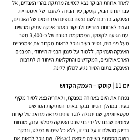
לאחר ארוחת הבוקר נצא לנסיעה מרתקת בהרי האנדים, אל
עבר יעדנו הבא, קוסקו, עיר הבירה לשעבר של אימפריית
האינקה. בדרכנו לשם נצפה בנופים המדהימים של האנדים,
נעצור לארוחת צהריים ולביקור באתר אינקה עתיק ומרשים.
עם הגיענו לקוסקו, הממוקמת בגובה של כ-3,400 מטר
מעל פני הים, נסייר בעיר ונוכל לראות מקרוב את אימפריית
האינקה העתיקה, ללמוד על סגנון הבנייה הייחודי, המבנים
הארכיאולוגיים, המקדשים והחקלאות הייחודית לתרבות
האינקה. בתום הסיור נגיע למלון ללינה.
יום 11 | קוסקו – העמק הקדוש
נפתח את היום בארוחה מפנקת, ולאחריה נצא לסיור מקיף
בעיר. במהלך הסיור נבקר באתר העתיקות המרשים
סקסאיוומאן, שם יתגלה לנגד עינינו מראה מרהיב של קירות
עצומים שנבנו על ידי בני שבט האינקה מסלעי ענק, מונחות
בדיוק מושלם זו על גבי זו, ללא כל שימוש במלט, ונבקר
בשוק הססגוני בעיירה פיסאק (Pisac), שם נוכל לראות את