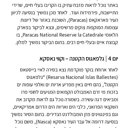
באתר נוכל לראות מזבח עתיק בו הקריבו בעלי חיים, שרידי
התיישבות, פירמידות ועוד. לאחר מכן נמשיך בנסיעה לכיוון
העיר פאראקאס (Paracas), השוכנת באזור של דיונות
עצומות המוקפות צוקים מרשימים, ונצא לביקור בפארק
הלאומי Paracas National Reserve la Catedrale, בו
קבוצת איים ובעלי חיים רבים. בתום הביקור נמשיך למלון.
יום 4 | גלפאגוס הקטנה – וקווי נאסקא
לאחר ארוחת בוקר מוקדמת נצא בסירה לאיי בייסטאס
(Resarva Nacional Islas Ballestes) “גלפאגוס
הקטנה”, בהם חיים באין מפריע אריות ים ואלפי עופות ים
בזכות מי זרם האמבולט הקפואים המגיעים לחופי פרו
ומביאים דגה עשירה. בשמורה נוכל גם לראות מקרוב את
השקנאי הפרואני, כלבי הים ואריות הים הדרום אמריקאיים,
וגם בפינגווינים מזן הומבולדנט הנדירים. בתום הסיור נמשיך
בנסיעה דרומה אל עבר העיר נאסקא (Nasca), משם נוכל