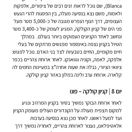
Blanca), שם נוכל לראות זנים רבים של ציפורים, אלפקות
ולאמות, משם נצא בנסיעה מעלה, בין הפסגות להרי הגעש
העצומים, דרך הנוף הנפרש מגובה של כ-5,000 מטר מעל
פני הים של קניון הקולקה, המגיע לעומק של כ-3,400 מטר
ונחשב לאחד הקניונים העמוקים ביותר בעולם. במהלך
הטיול בקניון נצפה באינספור מפגשים מרתקים של בעלי
חיים מקומיים, החיים בטבעיות לצד בני האדם. נוכל לפגוש:
אלפקה, לאמה, וקוניה וגוואנקו. לאחר ארוחת צהריים בכפר
ציוואי הציורי, נבלה את שעות אחרה”צ במעיינות החמים לה
קלארה. ארוחת ערב ולינה במלון באזור קניון קולקה.
יום 8 | קניון קולקה – פונו
לאחר ארוחת הבוקר נמשיך בסיור בקניון המרהיב ונגיע
למקום תצפית מעולה על הקונדורים העולים מעומק הקניון
ועד למעל ראשנו. לאחר מכן נצא בנסיעה בערבות
אלאטיפלאנו, נעצור לארוחת צהריים, לאחריה נמשיך דרך