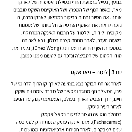
בנוסף, נטייל ברצועת החוף ובטיילת היפיפייה של לארקו
מאר, כאשר הנוף של המפרץ ושל האוקיינוס השקט סובבים
אותנו. את הסיור נחתום בביקור במוזיאון לארקו הררה, בו
נזכה לראות את האוסף הפרטי הגדול ביותר של אומנות
מקומית ילידית, וללמוד על תרבות האינקה המרתקת.
בשעות הערב, לאחר מנוחה קצרה במלון, נצא לארוחה
במסעדת השף הידוע חוויאר וונג (Chez Wong), נלמד את
סודו הקסום של הסביצ’ה ונזכה גם לטעום ממנו כמובן.
יום 3 | לימה – פאראקס
לאחר ארוחת הבוקר נצא בנסיעה לאורך קו החוף הדרומי של
פרו, המשלב נוף מנוגד ומסעיר של מדבר שומם וים שוקק
חיים, דרך הכביש הארוך בעולם, הפאנאמריקנה, עד הגיענו
לאזור העיר פיסקו.
במהלך הנסיעה נעצור לביקור בפאצ’אקמק
(Pachacamac), אתר אינקה עתיק שנפתח רק לפני כמה
שנים למבקרים, לאחר חפירות ארכיאולוגיות ממושכות.