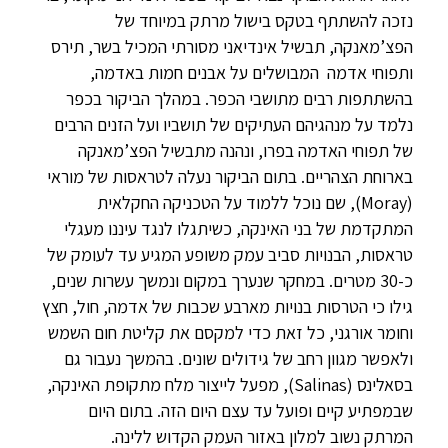
נזכה להשתתף בטקס בישול מרתק במיוחד של
הפצ’מאנקה, תבשיל אינדיאני מסורתי המכיל בשר, תירס
ותפוחי אדמה המבושלים על אבנים חמות באדמה,
בהשתתפות רבים מתושבי הכפר. במהלך הביקור בכפר
נלמד על מנהגיהם העתיקים של תושביו ועל הזנים הרבים
של תפוחי האדמה בפרו, ונהנה מתבשיל הפצ’מאנקה
בארוחת הצהריים. בתום הביקור נעלה לטראסות של מוראי
(Moray), שם נוכל ללמוד על הטכניקה החקלאית
המתקדמת של בני האינקה, כשיתגלו לנגד עיננו מעגלי
טראסות, הבנויות סביב עמק משופע המגיע עד לעומק של
כ-30 מטרים. במחקר שנערך במקום ונמשך עשרות שנים,
גילו כי הטרסות בנויות מארבע שכבות של אדמה, חול, חצץ
וחומר אורגני, כל זאת כדי למקסם את קליטת חום השמש
ולאפשר מגוון רחב של גידולים שונים. בהמשך נעבור גם
בסאלינס (Salinas), מפעל לייצור מלח מתקופת האינקה,
שבמפתיע קיים ופועל עד עצם היום הזה. בתום היום
המרתק נשוב למלון באזור העמק הקדוש ללינה.