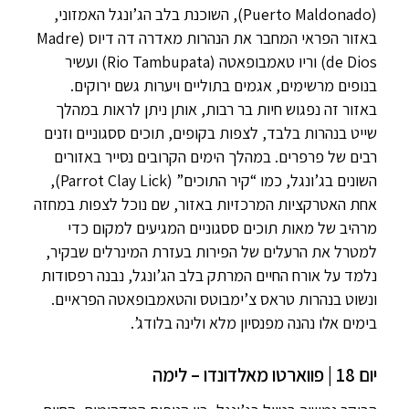
(Puerto Maldonado), השוכנת בלב הג’ונגל האמזוני,
באזור הפראי המחבר את הנהרות מאדרה דה דיוס (Madre
de Dios) וריו טאמבופאטה (Rio Tambupata) ועשיר
בנופים מרשימים, אגמים בתוליים ויערות גשם ירוקים.
באזור זה נפגוש חיות בר רבות, אותן ניתן לראות במהלך
שייט בנהרות בלבד, לצפות בקופים, תוכים ססגוניים וזנים
רבים של פרפרים. במהלך הימים הקרובים נסייר באזורים
השונים בג’ונגל, כמו “קיר התוכים” (Parrot Clay Lick),
אחת האטרקציות המרכזיות באזור, שם נוכל לצפות במחזה
מרהיב של מאות תוכים ססגוניים המגיעים למקום כדי
למטרל את הרעלים של הפירות בעזרת המינרלים שבקיר,
נלמד על אורח החיים המרתק בלב הג’ונגל, נבנה רפסודות
ונשוט בנהרות טראס צ’ימבוטס והטאמבופאטה הפראיים.
בימים אלו נהנה מפנסיון מלא ולינה בלודג’.
יום 18 | פווארטו מאלדונדו – לימה