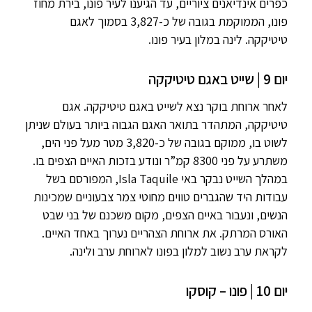
כפרים אינדיאנים ציוריים, עד הגיענו לעיר פונו, בירת מחוז
פונו, הממוקמת בגובה של כ-3,827 בסמוך לאגם
טיטיקקה. לינה במלון בעיר פונו.
יום 9 | שייט באגם טיטיקקה
לאחר ארוחת בוקר נצא לשייט באגם טיטיקקה. אגם
טיטיקקה, המתהדר בתואר האגם הגבוה ביותר בעולם שניתן
לשוט בו, ממוקם בגובה של כ-3,820 מטר מעל פני הים,
משתרע על פני 8300 קמ”ר ונודע בזכות האיים הצפים בו.
במהלך השייט נבקר באי Isla Taquile, המפורסם בשל
עבודות היד שהגברים טווים מחוטי צמר צבעוניים שמכינות
הנשים, ונעבור באיים הצפים, מקום משכנם של בני שבט
האורס המרתק. את ארוחת הצהריים נערוך באחד האיים.
לקראת ערב נשוב למלון בפונו לארוחת ערב ולינה.
יום 10 | פונו – קוסקו