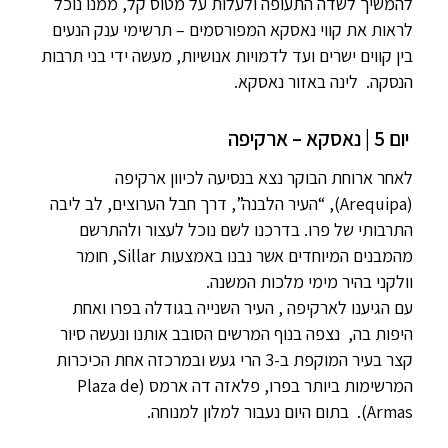
להמשיך לשדה התעופה ולעלות על מטוס קל, ממנו נוכל
לראות את קווי נאסקא המפורסמים – תרשימי ענק הנעים
בין קווים ישרים ועד לדמויות אנושיות, מעשה ידי בני תרבות
הנסקה. לינה באזור נאסקא.
יום 5 | נאסקא – ארקיפה
לאחר ארוחת הבוקר נצא בנסיעה לכיוון ארקיפה
(Arequipa), “העיר הלבנה”, דרך חבל הערוצים, לב ליבה
התרבותי של פרו. בדרכנו לשם נוכל לעצור ולהתרשם
מהמבנים המיוחדים אשר נבנו באמצעות Sillar, חומר
וולקני בהיר מימי מלכות המשנה.
עם הגיענו לארקיפה , העיר השנייה בגודלה בפרו ואחת
היפות בה, נצפה בנוף המרשים הסובב אותנו ונעשה סיור
קצר בעיר המוקפת ב-3 הרי געש ובמרכזה אחת הכיכרות
המרשימות ביותר בפרו, פלאזה דה ארמס (Plaza de
Armas). בתום היום נעבור למלון למנוחה.