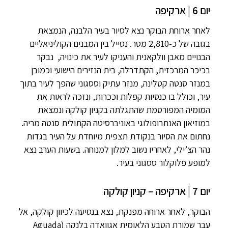
יום 6 | ארקיפה
לאחר ארוחת הבוקר נצא לסיור בעיר הלבנה, הנמצאת
בגובה של כ-2,810 מטר. נטייל בין המבנים הקוליניאליים
הבנויים מאבן וולקאנית והעניקו לעיר את כינויה, נבקר
בכיכר המרכזית, הקתדרלה, בית הנזירים הישועי וכמובן
במנזר סנטה קטלינה, מנזר עתיק וססגוני שהפך לעיר בתוך
עיר, וכולל בו כנסיות קפלות וככרות, ונזכה לראות את
המומיה המפורסמת שהתגלתה בקניון קולקה ונמצאת
במוזיאון האנתרופולוגי באוניברסיטה הקתולית סנטה מריה.
נחתום את הסיור בנקודת תצפית מיוחדת על העיר בגדות
נהר הצ’ילי, לאחריו נשוב למלון למנוחה. בשעות הערב נצא
למופע פלוקלור ססגוני בעיר.
יום 7 | ארקיפה – קניון קולקה
הבוקר, לאחר ארוחה מפנקת, נצא בנסיעה לכיוון קולקה, אל
עבר שמורת הטבע הלאומית אגוואדה בלנקה (Aguada