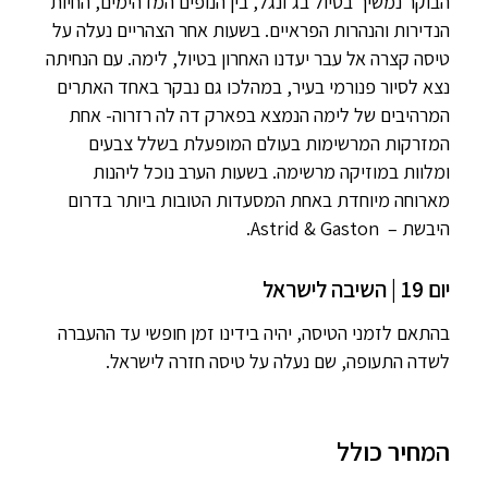
הבוקר נמשיך בטיול בג’ונגל, בין הנופים המדהימים, החיות
הנדירות והנהרות הפראיים. בשעות אחר הצהריים נעלה על
טיסה קצרה אל עבר יעדנו האחרון בטיול, לימה. עם הנחיתה
נצא לסיור פנורמי בעיר, במהלכו גם נבקר באחד האתרים
המרהיבים של לימה הנמצא בפארק דה לה רזרוה- אחת
המזרקות המרשימות בעולם המופעלת בשלל צבעים
ומלוות במוזיקה מרשימה. בשעות הערב נוכל ליהנות
מארוחה מיוחדת באחת המסעדות הטובות ביותר בדרום
היבשת – Astrid & Gaston.
יום 19 | השיבה לישראל
בהתאם לזמני הטיסה, יהיה בידינו זמן חופשי עד ההעברה
לשדה התעופה, שם נעלה על טיסה חזרה לישראל.
המחיר כולל