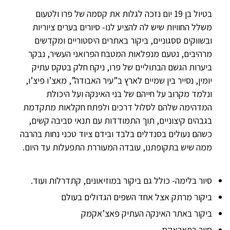
בטיול בן 19 יום נזכה לגלות את קסמה של פרו ולטעום
משלל החוויות שיש לה להציע לנו- סיורים בערים ציוריות
ובשווקים ססגוניים, ביקור באתרים היסטוריים ומקדשים
מרהיבים, נטעם מנפלאות המטבח הפרואני העשיר, נבקר
ביערות הגשם הבתוליים של פרו, ניקח חלק בטקס עתיק
יומין, נסייר בין שמיים לארץ ב”עיר האבודה”, מאצ’ו פיצ’ו,
ונלמד מקרוב על חייהם של בני האינקה ועל היכולת
המדהימה שלהם לסלול דרכים ולפתח חקלאות מתקדמת
בגבהים קיצוניים, תוך התמודדות עם תנאי סביבה קשים,
כשהם נעולים בסנדלים בלבד ובידם ציוד טכני נחות בהרבה
ממה שיש בתקופתנו, עובדה המעוררת התפעלות עד היום.
סיור בלימה- כולל גם ביקור במוזיאונים, קתדרלות ועוד.
ביקור מרתק אצל אחד השפים הגדולים בעולם
ביקור באתר האינקה העתיק פאצ’אקמק
סיור בפאראקס