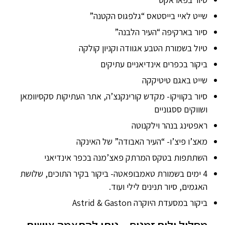
שייט לאיי בייסטאס “גלפגוס הקטנה”
סיור בארקיפה “העיר הלבנה”
טיול בשמורת הטבע אגוודה וקניון קולקה
ביקור בכפרים אינדיאניים עתיקים
שייט באגם טיטיקקה
סיור בקוויקו- מקדש קורינקנצ’ה, אתר העתיקות סקסיוומאן
ושווקים ססגוניים
ראפטינג בנהר וילקנוטה
מאצ’ו פיצ’ו- “העיר האבודה” של האינקה
השתתפות בטקס המרתק פאצ’מנה בכפר אינדיאני
4 ימים בשמורת טאמבופאטה- ביקור בקיר התוכים, שלושת
האגמים, סיור תנינים לילי ועוד.
ביקור במסעדת היוקרה Astrid & Gaston
מסלול ולוח זמנים – ניתן להתאמה אישית