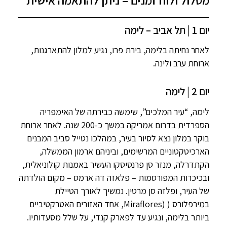
יום 1 | תל אביב – לימה
לאחר נחיתה בלימה, בירת פרו, נגיע למלון להתארגנות,
ארוחת ערב ולינה.
יום 2 | לימה
לימה, “עיר המלכים”, שימשה כבירתה של האימפריה
הספרדית בדרום אמריקה במשך כ-200 שנה. לאחר ארוחת
בוקר במלון נצא לסיור בעיר, במהלכו נטייל סביב המבנים
הארכיטקטוניים המרשימים, וביניהם ארמון הממשלה,
הקתדרלה, מנזר סן פרנסיסקו העשיר באמנות קולוניאלית,
ובכיכרות המפורסמות – פלאזה דה ארמס – מקום הולדתה
של העיר, ופלזה סן מרטין. נמשיך לאורך הטיילת
במירפלורס ( (Miraflores, אחד האזורים האטרקטיביים
ביותר בלימה, ונגיע עד לפארק קנדי, על שלל מסעדותיו.