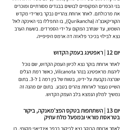
בני הכפרים המקומיים לבושים בבגדים מסורתיים ומוכרים
את מרכולתם. לאחר ארוחת צהריים נבקר בשרידי מקדש
הקוריקאנצ’ה (Qurikancha), בו התפללו בני האינקה לאל
השמש, עד שנחרב המקום על ידי הספרדים. בשעות הערב
נצא לבילוי בכיכר פלאזה דה ארמס היפיפייה.
יום 12 | ראפטינג בעמק הקדוש
לאחר ארוחת בוקר נצא לכיוון העמק הקדוש, שם נוכל
ליהנות מראפטינג בנהר Vilcanota, כאשר רמת הגלים
שנרצה נקבעת על ידינו, בטווח של בין רמה 1 ל-3. בתום
השייט נעצור לארוחת צהרים בטבע. בתום יום מהנה זה
נמשיך למלון הנמצא בלב העמק הקדוש.
יום 13 | השתתפות בטקס הפצ’מאנקה, ביקור
בטראסת מוראי ובמפעל מלח עתיק
לאחר ארוחת הבוקר נצא לביקור בכפר אינדיאני מקומי, בו