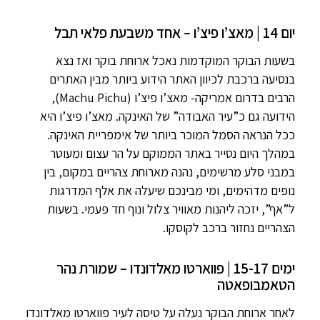
יום 14 | מאצ’ו פיצ’ו – אחד משבעת פלאי תבל
בשעות הבוקר המוקדמות נאכל ארוחת בוקר ואז נצא
בנסיעה ברכבת לכיוון האתר הידוע ביותר מבין האתרים
הרבים בדרום אמריקה- מאצ’ו פיצ’ו (Machu Pichu),
הידועה גם כ”עיר האבודה” של האינקה. מאצ’ו פיצ’ו היא
ככל הנראה הסמל המוכר ביותר של אימפריית האינקה.
במהלך היום נסייר באתר הממוקם על הר עצום ומעוטר
במבני סלע מרשימים, נהנה מארוחת צהריים במקום, בין
נופים מדהימים, ומי מבינכם שיעלה את אלף המדרגות
ל”אף”, יזכה ליהנות מאוויר צלול ונוף חד פעמי. בשעות
הצהריים נחזור ברכב לקוסקו.
ימים 15-17 | פווארטו מאלדונדו – שמורת נהר
הטאמבופאטה
לאחר ארוחת הבוקר נעלה על טיסה לעיר פווארטו מאלדונדו