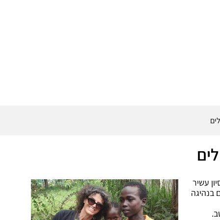
ים
לים
ון עשיר
ם בנהיגה
ב.