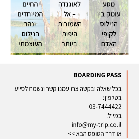
מסע
לאוגנדה
החיים
עומק בין
– אל
המיוחדים
הנילוס
השמורות
ונהר
לקופי
היפות
הנילוס
האדם
ביותר
העוצמתי
רואנדה
טיול לאוגנדה
טיול לאוגנדה
ואוגנדה | 11
| 8 ימים |
| 14 ימים |
יום | ספט'-
טיול פרטי בין
טיול פרטי
נוב' מסע
נופים
נגלה את
BOARDING PASS
מרגש אל לב
מדהימים
יופיה של
הפנינות
ושלל בעלי
אוגנדה דרך
בכל שאלה ובקשה צרו עמנו קשר ונשמח לסייע
האפריקניות
חיים פראיים
הנוף, נהר
בטלפון:
עד ליער
הנילוס
קיבלה ויער
ושמורות טבע
03-7444422
בווינדי
מהיפות
במייל:
בעולם
info@my-trip.co.il
או דרך הטופס הבא >>