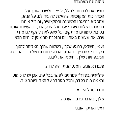
מהנה וגם מאתגרת.
‏רוצים אנו להודות, להלל, לפאר, ולשבח אותך על
המדריכות המקומיות שהואלת להועיד לנו. על הנהג,
שהפליא בנהיגתו המיומנת והמקצועית, והוביל אותנו
בבטחה ובשלום מיעד ליעד. על הידע הרב, בו העשרת אותנו
בטיבול סיפורים מרתקים ועל שהפלאת לשקף לנו מידי
ערב, את שעשינו באותו יום והזכרת מה צופן לו היום הבא.
נעמי, השקט, הרוגע שלך , השלווה שהנך מצליחה לנסוך
בקרב כל סובבייך, דאגתך הכנה לרווחתם של חברי הקבוצה
והאכפתיות שלך, חיממו את ליבנו.
פעם ראשונה, דומני, שניתן היה לחוש,
שה”יהיה בסדר” שנוהגים לפשר בכל עת, אכן יש לו כיסוי,
ובאמת היה בסדר, והכל הסתדר על הצד היותר טוב.
‏תודה מכל הלב♥️
‏שלך, בהרבה פרגון והערכה.
ראלי ואריק ראובני