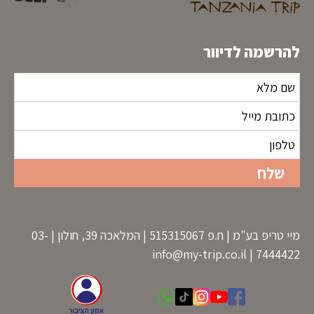
להרשמה לדיוור
מיי טריפ בע"מ | ח.פ 515315067 | המלאכה 39, חולון | 03-
info@my-trip.co.il
7444422 |