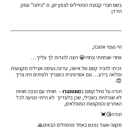
בשם חברי קבוצת המטיילים לצפון יוון, מ “ביתנו” עמק
הירדן
היי נעמי אהובה,
אחרי שנחתתי ונחתי😀 רוצה להודות לך עלייך…
זכיתי להכיר קסם של אישה, עדינה נעימה אצילית מקצועית
ומלאה בידע… וגם אסרטיבית כשצריך ולעיתים היה צריך
😍.
תודה על טיול קסום ב
מונטנגרו
– חוויתי עם הרבה חוויות
לא שגרתיות בשבילי, שכן בלעדייך לא הייתי מגיעה לכל
האתרים והמקומות המופלאים,
תודה😘💓
מקווה שעוד נפגש באחד מהטיולים הבאים🙏