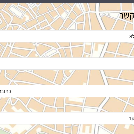
ר – בליווי מדריך מקומי דובר אנגלית בכיר ומנוסה
קשר
מצה בשלוש מהשמורות היפות והמעניינות בקניה, בין שלל
לך הטיול נגלה עולם חדש ופראי בקניה – נטייל בין אלפי
ת ימת נקורו – “האגם הוורוד”, נהנה משייט חווייתי אל חצי
וב את שבט המסאי הססגוני וגם מגוון רחב של חיות בר
יוקרתי בזנזיבר השזור חופים לבנים בתוליים ומעוטר במים
שית