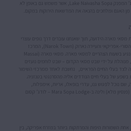
הסהרון”. בתום השייט נשוב לארוחת ערב ולינה בלודג’ המפנק Lake Naivasha Sopa, אשר משמש גם באופן לא
 מן האגם ומלחכים בהנאה את המדשאות הירוקות במקום.
מסאי מארה הידועה, תוך שאנחנו עוברים דרך נופים עוצרי
נשימה של עמק Great Rift Valley הממוקם בשבר הסורי-אפריקאי והעיירה נארוק (Narok Town), המרכז
האדמיניסטרטיבי הגדול ביותר של המסאי, עד אשר נגיע בשעות הצהריים למסאי מארה. מסאי מארה (Massai
תרעת על פני שטח של כ-1,500 קמ”ר, מנוהלת על ידי שבט מסאי הקדום – שבט לוחמים נועזים
יה לצד בעלי החיים הפראיים, נחשבת לאחד ממרכזי השימור
 בשפע של בעלי חיים הנודדים אליה מהסרנגטי בטנזניה.
שם נוכל לפגוש גנו, עדרי בופאלו, אריות, אימפלות,
ג’ירפות, פילים וגם בעלי כנף מסוגים שונים. ארוחות (פנסיון מלא) ולינה ב-Mara Sopa Lodge – לודג’ קסום
אחת השמורות היפות והמרתקות ביותר במזרח אפריקה, בין