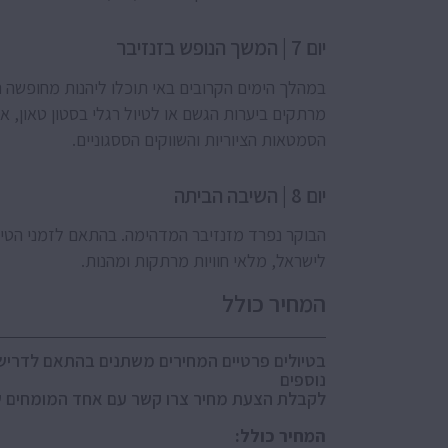
יום 7 | המשך הנופש בזנזיבר
במהלך הימים הקרובים באי תוכלו ליהנות מחופשה רג
מרתקים ביערות הגשם או לטיול רגלי בסטון טאון, א
הסמטאות הציוריות והשווקים הססגוניים.
יום 8 | השיבה הביתה
הבוקר נפרד מזנזיבר המדהימה. בהתאם לזמני הטי
לישראל, מלאי חוויות מרתקות ומהנות.
המחיר כולל
בטיולים פרטיים המחירים משתנים בהתאם לדרישות
נוספים
לקבלת הצעת מחיר צרו קשר עם אחד המומחים שלנו בטלפו
המחיר כולל: