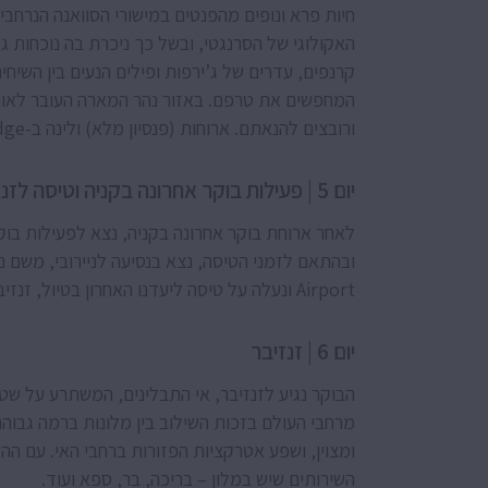
חיות פרא ונופים מהפנטים במישורי הסוואנה הנרחב
האקולוגי של הסרנגטי, ובשל כך ניכרת בה נוכחות גד
קרנפים, עדרים של ג’ירפות ופילים הנעים בין השיחי
המחפשים את טרפם. באזור נהר המארה העובר לאור
ורובצים להנאתם. ארוחות (פנסיון מלא) ולינה ב-Mara Sopa Lodge.
יום 5 | פעילות בוקר אחרונה בקניה וטיסה לזנזיבר
לאחר ארוחת בוקר אחרונה בקניה, נצא לפעילות בוק
Airport ונעלה על טיסה ליעדנו האחרון בטיול, זנזיבר הקסומה.
יום 6 | זנזיבר
מרחבי העולם בזכות השילוב בין מלונות ברמה גבוה
ומצוין, ושפע אטרקציות הפזורות ברחבי האי. עם ההג
השירותים שיש במלון – בריכה, בר, ספא ועוד.