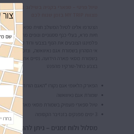
טיול פרטי – ספארי בקניה בשילוב נופש בזנזיב
צור 
מצוות MY TRIP בזמן שנוח לכם
הצטרפו אלינו לטיול המשלב חווית ספארי מגוונת ומ
חיות פרא, בעלי כנף ססגוניים ונופים מהפנטים. במה
פלמינגו הצובעים את הנוף בצבעי ורוד קסומים בשמור
אי הסהרון בשמורת אגם נאיוואשה, ונזכה להכיר מקר
בשמורת מסאי מארה הידועה. נסיים את הטיול בנופש 
בצבע כחול-טורקיז מהפנט
הפארק הלאומי אגם נקורו “האגם הורוד”
שמורת אגם נאיוואשה
טיול ספארי מעמיק בשמורת מסאי מארה
3 ימים מפנקים בזנזיבר הקסומה
מסלול ולוח זמנים – ניתן להתאמה אי