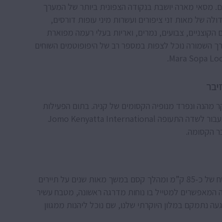
ים. מסאי מארה יושבת בנקודה הצפונית ביותר של המערך
ולה של מאות זני ציפורים ועשרות מיני עופות דורסים,
ם הקוצניים, צבועים, נמרים, ואריות בעלי רעמה מפוארת
ך השמורה נוכל לצפות במספר רב של היפופוטמים השוחים
ר מהנה ונפרד מנופיה הקסומים של קניה. בתום הפעילות
ובהתאם לזמני הטיסה, נצא בנסיעה לניירובי, משם נעבור לשדה התעופה Jomo Kenyatta International
הבוקר נגיע לזנזיבר, אי התבלינים, המשתרע על שטח של כ-85 ק”מ ומהלך קסם במשך מאות שנים על תיירים
ה המאפשרים למטייל בו נוחות מדרגה ראשונה, מטבח עשיר
עה נתמקם במלון היוקרתי שלנו, שם נוכל ליהנות ממגוון