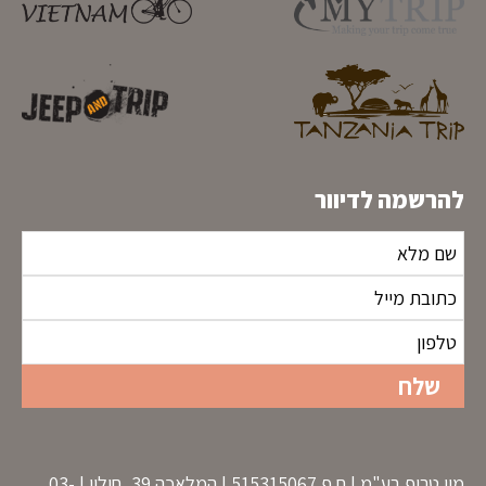
להרשמה לדיוור
מיי טריפ בע"מ | ח.פ 515315067 | המלאכה 39, חולון | 03-