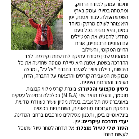
וחיבור עמוק למזרח הרחוק,
ומתמחה בטיולי עומק בארץ
השמש העולה
. עבור אסנת, יפן
היא צוהר לעולם מרתק ומיוחד
במינו, והיא נהנית בכל פעם
מחדש להפגיש את המטיילים
עם הנופים הרבגוניים, אורח
החיים המקומי, והשילוב
המהפנט שבין מסורת עתיקה לחדשנות וקידמה
.
לצד
ההדרכה בשטח, אסנת היא טיילת מנוסה שחרשה את כל
היבשות, דיילת אוויר לשעבר בחברת “אל על”, ומרצה
מבוקשת המעבירה קורסים והרצאות על החברה, הדת,
העיצוב והתרבות היפנית
.
ניסיון מקצועי והכשרה:
בוגרת קורס מלווי קבוצות
מוסמך, ובעלת תואר שני (M.B.A) בכלכלה ובמינהל עסקים
באוניברסיטת תל אביב
. בעלת ניסיון עשיר כעוזרת מדעית
בהפקת תערוכות מוזיאוניות, השתתפות בכנסים
בינלאומיים ביפן, ותכנון מסלולים מורכבים ברחבי המדינה
.
יעדי הדרכה עיקריים:
יפן
.
הסוד שלי לטיול מוצלח:
אל תדחה למחר טיול שתוכל
לעשות היום!