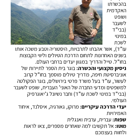
בהכשרתו
האקדמית
ושופט
לשעבר
(בבי”ד
במינוי
לשכת
עו”ד), אשר אהבתו לתרבויות, היסטוריה וטבע משכה אותו
בשנים האחרונות לתחום הדרכת הטיולים וליווי הקבוצות
בחו”ל. טייל והדריך במגוון יעדים ברחבי העולם.
ניסיון מקצועי והכשרה:
בוגר בית הספר לתיירות של
אוניברסיטת חיפה, מדריך טיולים מוסמך בחו”ל קרוב
לעשור, עו”ד בעל משרד פרטי בירושלים, בוגר הפקולטה
למשפטים ומדעי החברה של האוני’ העברית, שופט לשעבר
(בבי”ד במינוי לשכת עו”ד) וחבר נשיונל ג’יאוגרפיק
העולמי.
יעדי הדרכה עיקריים:
מרוקו, גאורגיה, איסלנד, איחוד
האמירויות
שפות:
עברית, ערבית ואנגלית
מוטו:
אל תקשיבו למה שאחרים מספרים, צאו לראות
ולחוות בעצמכם